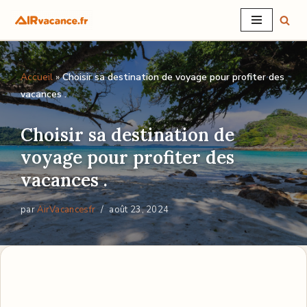
Aller
au
Accueil
»
Choisir sa destination de voyage pour profiter des
contenu
vacances .
Choisir sa destination de
voyage pour profiter des
vacances .
par
AirVacancesfr
août 23, 2024