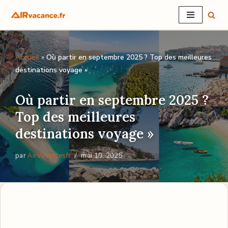
Aller
au
Accueil
»
Où partir en septembre 2025 ? Top des meilleures
contenu
destinations voyage »
Où partir en septembre 2025 ?
Top des meilleures
destinations voyage »
par
AirVacancesfr
mai 10, 2025