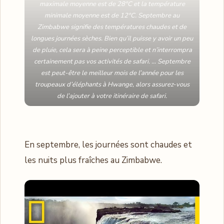
maximale moyenne est de 28°C et la température
minimale moyenne est de 12°C. Septembre au
Zimbabwe signifie des températures chaudes et de
longues journées sèches. Bien qu’il puisse y avoir un peu
de pluie, cela sera à peine perceptible et n’interrompra
certainement pas vos activités de safari. … Septembre
est peut-être le meilleur mois de l’année pour les
troupeaux d’éléphants à Hwange, alors assurez-vous
de l’ajouter à votre itinéraire de safari.
En septembre, les journées sont chaudes et
les nuits plus fraîches au Zimbabwe.