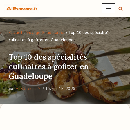
Aller
au
Accueil
»
Voyage Guadeloupe
»
Top 10 des spécialités
contenu
culinaires à goûter en Guadeloupe
Top 10 des spécialités
culinaires à goûter en
Guadeloupe
par
AirVacancesfr
février 15, 2026