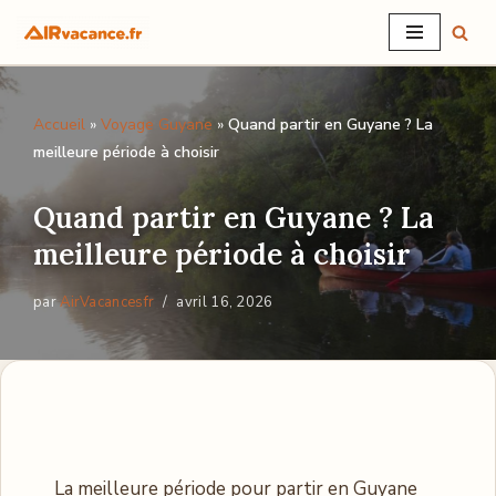
Aller
au
Accueil
»
Voyage Guyane
»
Quand partir en Guyane ? La
contenu
meilleure période à choisir
Quand partir en Guyane ? La
meilleure période à choisir
par
AirVacancesfr
avril 16, 2026
La meilleure période pour partir en Guyane