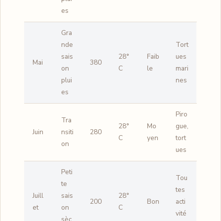
es
Gra
nde
Tort
sais
28°
Faib
ues
Mai
380
on
C
le
mari
plui
nes
es
Piro
Tra
28°
Mo
gue,
Juin
nsiti
280
C
yen
tort
on
ues
Peti
Tou
te
tes
Juill
sais
28°
200
Bon
acti
et
on
C
vité
sèc