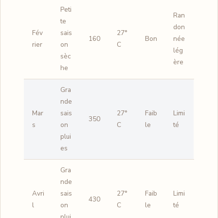
Peti
Ran
te
don
Fév
sais
27°
160
Bon
née
rier
on
C
lég
sèc
ère
he
Gra
nde
Mar
sais
27°
Faib
Limi
350
s
on
C
le
té
plui
es
Gra
nde
Avri
sais
27°
Faib
Limi
430
l
on
C
le
té
plui