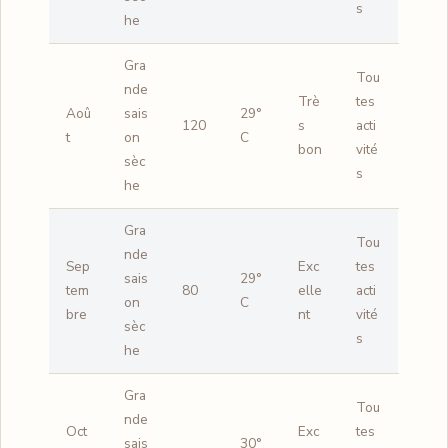
s
he
Gra
Tou
nde
Trè
tes
Aoû
sais
29°
120
s
acti
t
on
C
bon
vité
sèc
s
he
Gra
Tou
nde
Sep
Exc
tes
sais
29°
tem
80
elle
acti
on
C
bre
nt
vité
sèc
s
he
Gra
Tou
nde
Oct
Exc
tes
sais
30°