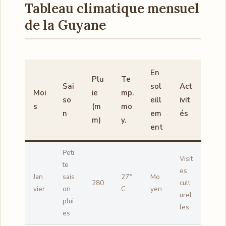
Tableau climatique mensuel
de la Guyane
En
Plu
Te
Sai
sol
Act
Moi
ie
mp.
so
eill
ivit
s
(m
mo
n
em
és
m)
y.
ent
Peti
Visit
te
es
Jan
sais
27°
Mo
280
cult
vier
on
C
yen
urel
plui
les
es