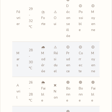
D
🟡
🟡
29
Fé
⛈️
⚠️
éc
Po
M
-
vri
Fo
O
on
ssi
oy
32
er
rte
ui
se
bl
en
°C
ill
e
ne
ée
🌧️
⚠️
🟡
🟡
🟡
28
M
M
Ré
Pr
Co
M
-
ar
od
si
ud
rr
oy
30
s
ér
du
en
ec
en
°C
ée
el
ce
te
ne
26
🌦️
🟢
🟢
🟢
A
❌
-
Fai
Bo
Bo
Fai
vri
N
28
bl
nn
nn
bl
l
on
°C
e
e
e
e
🟢