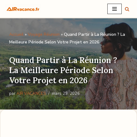
Aller
au
Accueil
»
Voyage Réunion
»
Quand Partir à La Réunion ? La
contenu
Meilleure Période Selon Votre Projet en 2026
Quand Partir à La Réunion ?
La Meilleure Période Selon
Votre Projet en 2026
par
AIR VACANCES
mars 29, 2026