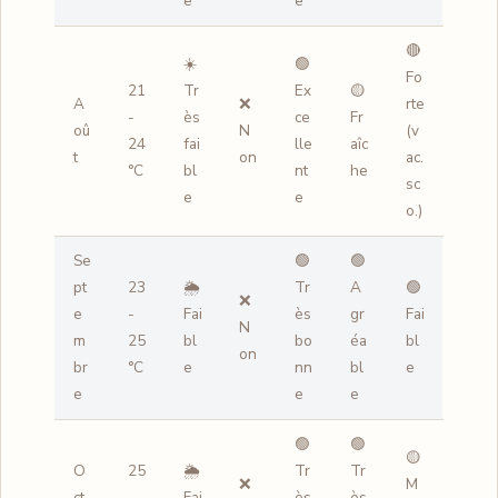
e
e
🔴
☀️
🟢
Fo
21
Tr
Ex
🟡
A
❌
rte
-
ès
ce
Fr
oû
N
(v
24
fai
lle
aîc
t
on
ac.
°C
bl
nt
he
sc
e
e
o.)
Se
🟢
🟢
pt
23
🌦️
Tr
A
🟢
❌
e
-
Fai
ès
gr
Fai
N
m
25
bl
bo
éa
bl
on
br
°C
e
nn
bl
e
e
e
e
🟢
🟢
🟡
O
25
🌦️
Tr
Tr
❌
M
ct
-
Fai
ès
ès