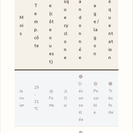
sq
a
é
T
e
a
u
n
q
e
(c
g
M
e
d
u
m
ôt
e /
oi
cy
o
e
p.
e
la
s
cl
n
nt
cô
o
g
o
n
at
te
u
o
n
é
io
es
n
e
e
n
t)
🔴
D
🟡
🔴
29
Ja
⛈️
⚠️
éc
Po
Tr
-
nv
Fo
O
on
ssi
ès
31
ier
rte
ui
se
bl
fo
°C
ill
e
rte
ée
🔴