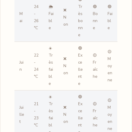
24
🌦️
Tr
🟢
🟢
❌
M
-
Fai
ès
Bo
Fai
N
ai
26
bl
bo
nn
bl
on
°C
e
nn
e
e
e
☀️
🟢
🟡
22
Tr
Ex
🟡
❌
M
Jui
-
ès
ce
Fr
N
oy
n
24
fai
lle
aîc
on
en
°C
bl
nt
he
ne
e
e
☀️
🟢
🟡
21
Tr
Ex
🟡
Jui
❌
M
-
ès
ce
Fr
lle
N
oy
23
fai
lle
aîc
t
on
en
°C
bl
nt
he
ne