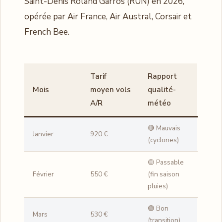
Saint-Denis Roland Garros (RUN) en 2026,
opérée par Air France, Air Austral, Corsair et
French Bee.
Tarif
Rapport
Mois
moyen vols
qualité-
A/R
météo
🔴 Mauvais
Janvier
920 €
(cyclones)
🟡 Passable
Février
550 €
(fin saison
pluies)
🟢 Bon
Mars
530 €
(transition)