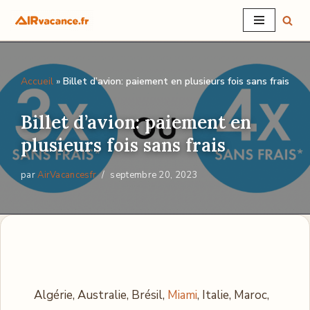
Aller
au
contenu
Accueil
»
Billet d’avion: paiement en plusieurs fois sans frais
Billet d’avion: paiement en
plusieurs fois sans frais
par
AirVacancesfr
septembre 20, 2023
Algérie, Australie, Brésil,
Miami
, Italie, Maroc,