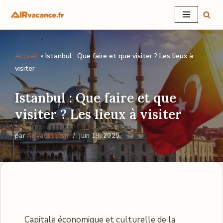
Aller
au
Accueil
»
Istanbul : Que faire et que visiter ? Les lieux à
contenu
visiter
Istanbul : Que faire et que
visiter ? Les lieux à visiter
par
AirVacancesfr
juin 19, 2020
Capitale économique et culturelle de la