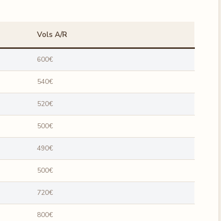
Vols A/R
600€
540€
520€
500€
490€
500€
720€
800€