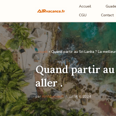
Accueil
Guade
Aller
CGU
Contact
au
contenu
Accueil
»
Quand partir au Sri Lanka ? La meilleur
Quand partir au 
aller .
par
AirVacancesfr
juillet 4, 2024