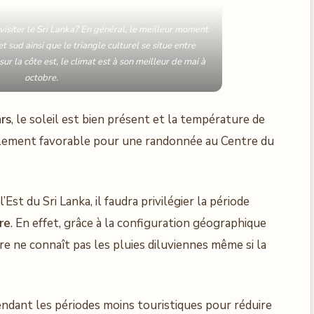
visiter le Sri Lanka? En général, le meilleur moment
et sud ainsi que le triangle culturel se situe entre
ur la côte est, le climat est à son meilleur de mai à
octobre.
rs
, le soleil est bien présent et la température de
galement favorable pour une randonnée au Centre du
’Est du Sri Lanka, il faudra privilégier la période
re
. En effet, grâce à la configuration géographique
oire ne connaît pas les pluies diluviennes même si la
endant les périodes moins touristiques pour réduire