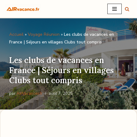
Aller
au
Accueil
»
Voyage Réunion
»
Les clubs de vacances en
contenu
France | Séjours en villages Clubs tout compris
Les clubs de vacances en
France | Séjours en villages
Clubs tout compris
par
AirVacancesfr
avril 7, 2025