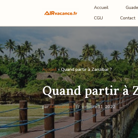
Accueil
Guade
Aller
CGU
Contact
au
contenu
Accueil
»
Quand partir à Zanzibar ?
Quand partir à 
par
AirVacancesfr
octobre 31, 2022