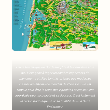
Carte touristique de Bordeaux | C’est la deuxième ville
de l’Hexagone à loger un nombre importants de
monuments et sites tant historiques que modernes
classés au Patrimoine mondial de l’Unesco. Elle est
connue pour être la reine des vignobles et est souvent
appréciée pour sa beauté et sa douceur. C’est justement
la raison pour laquelle on la qualifie de « La Belle
Endormie ».