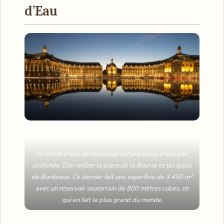
d’Eau
Le miroir d’eau de Bordeaux est une pièce d’eau peu
profonde. Elle reflète la place de la Bourse et les quais
de Bordeaux. Ce dernier fait une superficie de 3 450 m²
avec un réservoir souterrain de 800 mètres cubes, ce
qui en fait le plus grand du monde.