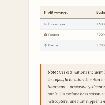
Profil voyageur
Budge
🎒 Économique
1 500
🏨 Confort
2 200
🌟 Premium
3 200
Note :
Ces estimations incluent l
les repas, la location de voiture e
imprévus — prévoyez systématiq
totale. Un cyclone hors saison, 
hélicoptère, une nuit supplément