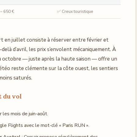
 – 650 €
✅ Creux touristique
 en juillet consiste à réserver entre février et
-delà d’avril, les prix s’envolent mécaniquement. À
u octobre — juste après la haute saison — offre un
météo reste clémente sur la côte ouest, les sentiers
oins saturés.
t du vol
 les mois de juin-août.
le Flights avec le mot-clé « Paris RUN ».