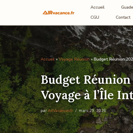
Accueil
Guade
Aller
CGU
Contact
au
contenu
Accueil
»
Voyage Réunion
»
Budget Réunion 2026 
Budget Réunion 
Voyage à l’Île In
par
AirVacancesfr
mars 29, 2026