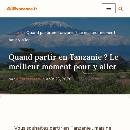
Aller
au
Accueil
»
Quand partir en Tanzanie ? Le meilleur moment
contenu
pour y aller
Quand partir en Tanzanie ? Le
meilleur moment pour y aller
par
AirVacancesfr
août 25, 2020
Vous souhaitez partir en Tanzanie , mais ne