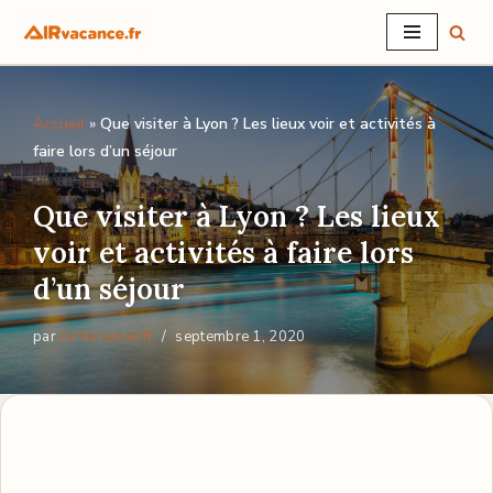
Aller
au
Accueil
»
Que visiter à Lyon ? Les lieux voir et activités à
contenu
faire lors d’un séjour
Que visiter à Lyon ? Les lieux
voir et activités à faire lors
d’un séjour
par
AirVacancesfr
septembre 1, 2020