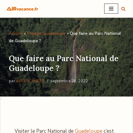
Aller
au
Accueil
»
Voyage Guadeloupe
»
Que faire au Parc National
contenu
de Guadeloupe ?
Que faire au Parc National de
Guadeloupe ?
par
AIR VACANCES
septembre 26, 2022
Visiter le Parc National de
Guadeloupe
c’est