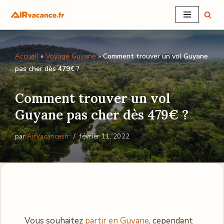
Aller
au
Accueil
»
Voyage Guyane
»
Comment trouver un vol Guyane
contenu
pas cher dès 479€ ?
Comment trouver un vol
Guyane pas cher dès 479€ ?
par
AirVacancesfr
février 11, 2022
Vous souhaitez
partir en Guyane
, cependant