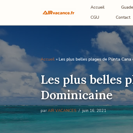
Accueil
Guade
Aller
CGU
Contact
au
contenu
Accueil
»
Les plus belles plages de Punta Cana
Les plus belles 
Dominicaine
par
AIR VACANCES
juin 16, 2021