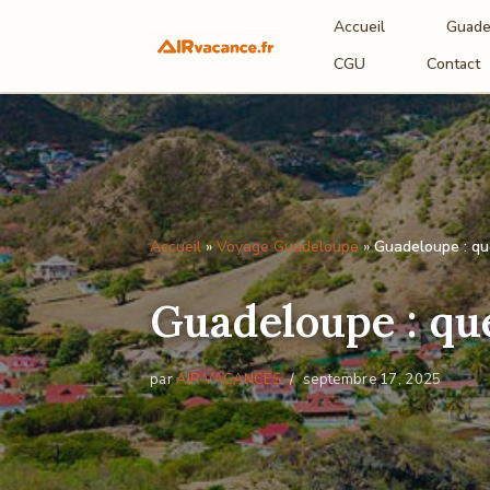
Accueil
Guade
Aller
CGU
Contact
au
contenu
Accueil
»
Voyage Guadeloupe
»
Guadeloupe : que
Guadeloupe : que
par
AIR VACANCES
septembre 17, 2025