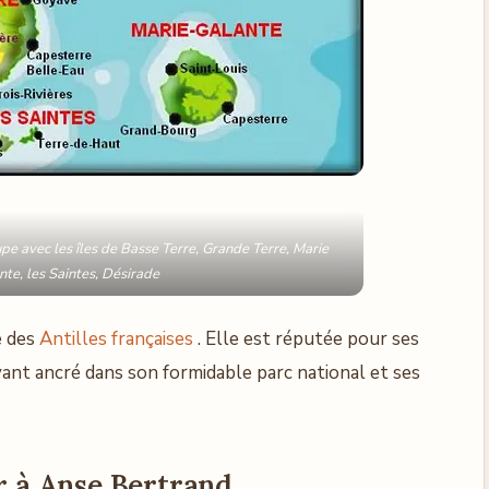
pe avec les îles de Basse Terre, Grande Terre, Marie
nte, les Saintes, Désirade
e des
Antilles françaises
. Elle est réputée pour ses
ant ancré dans son formidable parc national et ses
r
à Anse Bertrand