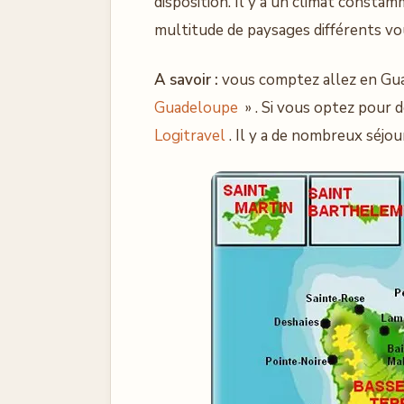
disposition. Il y a un climat consta
multitude de paysages différents vou
A savoir :
vous comptez allez en Gua
Guadeloupe
» . Si vous optez pour d
Logitravel
. Il y a de nombreux séjour