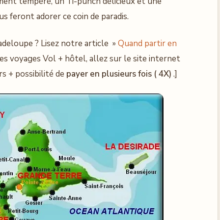
mment tempéré, un Ti-punch délicieux et une
s feront adorer ce coin de paradis.
deloupe ? Lisez notre article »
Quand partir en
es voyages Vol + hôtel, allez sur le site internet
s + possibilité de
payer en plusieurs fois ( 4X)
.]