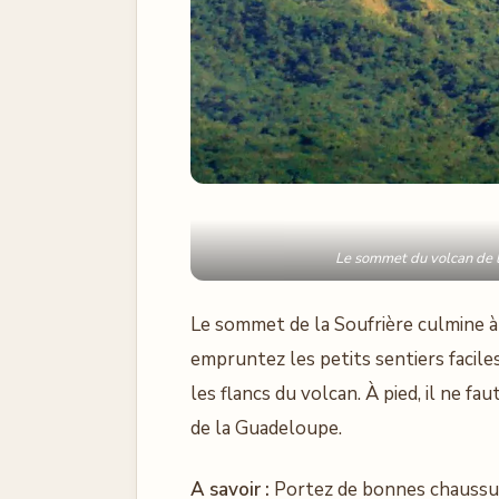
Le sommet du volcan de l
Le sommet de la Soufrière culmine à 
empruntez les petits sentiers facile
les flancs du volcan. À pied, il ne f
de la Guadeloupe.
A savoir :
Portez de bonnes chaussur