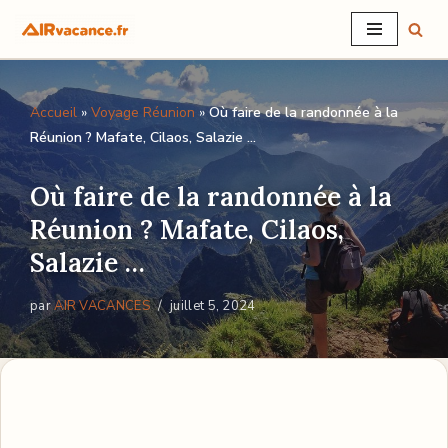
Aller
au
Accueil
»
Voyage Réunion
»
Où faire de la randonnée à la
contenu
Réunion ? Mafate, Cilaos, Salazie …
Où faire de la randonnée à la
Réunion ? Mafate, Cilaos,
Salazie …
par
AIR VACANCES
juillet 5, 2024