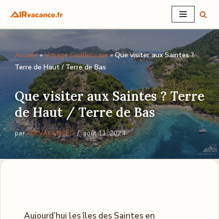
Aller
au
Accueil
»
Voyage Guadeloupe
»
Que visiter aux Saintes ?
contenu
Terre de Haut / Terre de Bas
Que visiter aux Saintes ? Terre
de Haut / Terre de Bas
par
AIR VACANCES
août 11, 2024
Aujourd’hui les îles des Saintes en