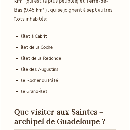
km² (qui est la plus peuplée) et
Terre-de-
Bas
(9,45 km² ) , qui se joignent à sept autres
îlots inhabités:
l’îlet à Cabrit
îlet de la Coche
l’îlet de la Redonde
l’île des Augustins
le Rocher du Pâté
le Grand-Îlet
Que visiter aux Saintes –
archipel de Guadeloupe ?