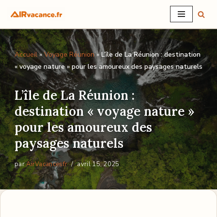
Aller
au
Accueil
»
Voyage Réunion
»
L’île de La Réunion : destination
contenu
« voyage nature » pour les amoureux des paysages naturels
L’île de La Réunion :
destination « voyage nature »
pour les amoureux des
paysages naturels
par
AirVacancesfr
avril 15, 2025