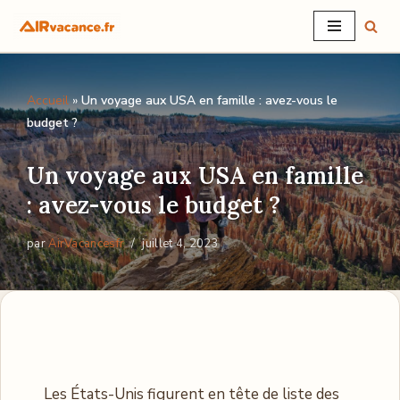
Aller
au
Accueil
»
Un voyage aux USA en famille : avez-vous le
contenu
budget ?
Un voyage aux USA en famille
: avez-vous le budget ?
par
AirVacancesfr
juillet 4, 2023
Les États-Unis figurent en tête de liste des