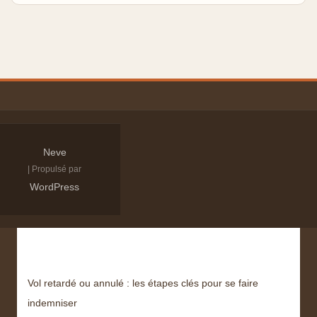
Neve
| Propulsé par
WordPress
Derniers articles
Vol retardé ou annulé : les étapes clés pour se faire
indemniser