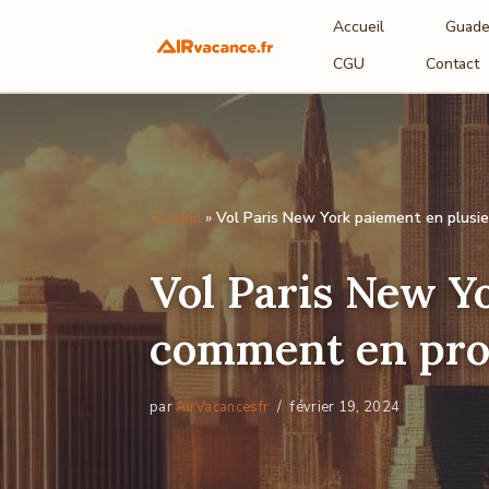
Accueil
Guade
Aller
CGU
Contact
au
contenu
Accueil
»
Vol Paris New York paiement en plusieu
Vol Paris New Yo
comment en prof
par
AirVacancesfr
février 19, 2024