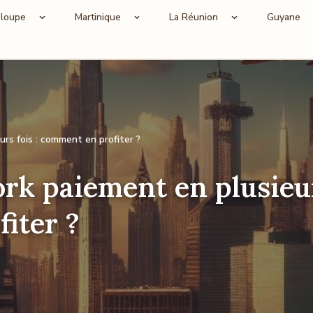
loupe
Martinique
La Réunion
Guyane
rs fois : comment en profiter ?
rk paiement en plusieur
iter ?