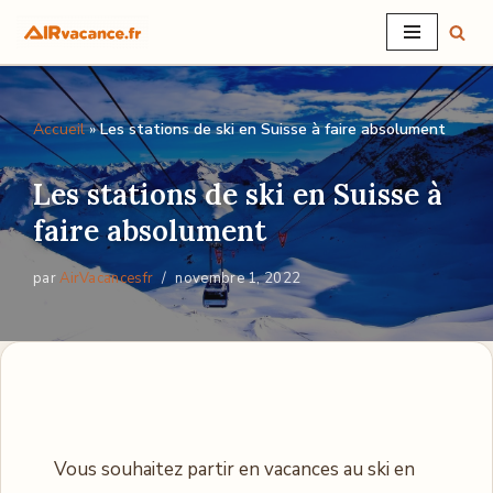
Aller
au
contenu
Accueil
»
Les stations de ski en Suisse à faire absolument
Les stations de ski en Suisse à
faire absolument
par
AirVacancesfr
novembre 1, 2022
Vous souhaitez partir en vacances au ski en