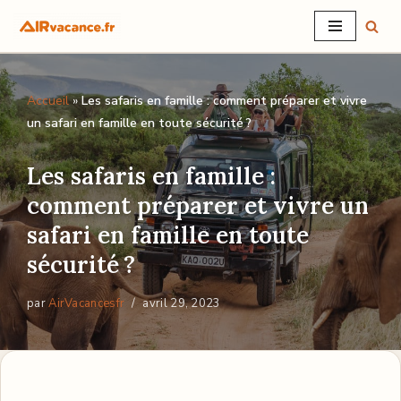
Aller
au
Accueil
»
Les safaris en famille : comment préparer et vivre
contenu
un safari en famille en toute sécurité ?
Les safaris en famille :
comment préparer et vivre un
safari en famille en toute
sécurité ?
par
AirVacancesfr
avril 29, 2023