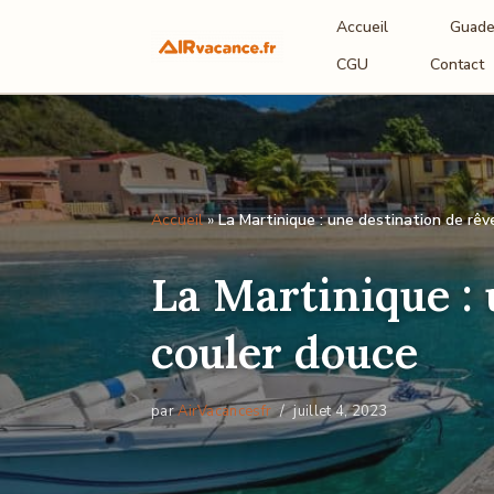
Accueil
Guade
Aller
CGU
Contact
au
contenu
Accueil
»
La Martinique : une destination de rêv
La Martinique : 
couler douce
par
AirVacancesfr
juillet 4, 2023