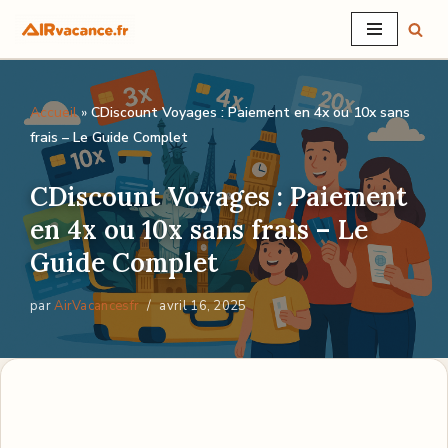
Aller
au
Accueil
»
CDiscount Voyages : Paiement en 4x ou 10x sans
contenu
frais – Le Guide Complet
CDiscount Voyages : Paiement
en 4x ou 10x sans frais – Le
Guide Complet
par
AirVacancesfr
avril 16, 2025