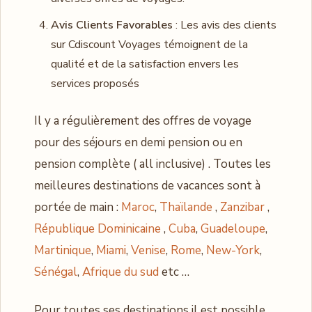
Avis Clients Favorables
: Les avis des clients
sur Cdiscount Voyages témoignent de la
qualité et de la satisfaction envers les
services proposés
Il y a régulièrement des offres de voyage
pour des séjours en demi pension ou en
pension complète ( all inclusive) . Toutes les
meilleures destinations de vacances sont à
portée de main :
Maroc
,
Thaïlande
,
Zanzibar
,
République Dominicaine
,
Cuba
,
Guadeloupe
,
Martinique
,
Miami
,
Venise
,
Rome
,
New-York
,
Sénégal
,
Afrique du sud
etc …
Pour toutes ses destinations il est possible