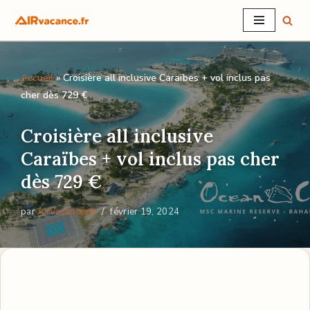
Aller
au
Accueil
»
Croisière all inclusive Caraïbes + vol inclus pas
contenu
cher dès 729 €
Croisière all inclusive
Caraïbes + vol inclus pas cher
dès 729 €
par
AirVacancesfr
février 19, 2024