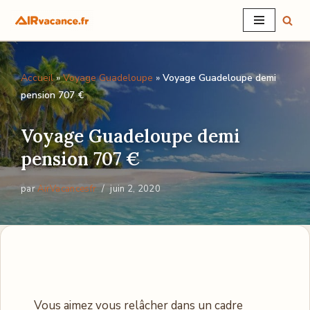
Aller
au
Accueil
»
Voyage Guadeloupe
»
Voyage Guadeloupe demi
contenu
pension 707 €
Voyage Guadeloupe demi
pension 707 €
par
AirVacancesfr
juin 2, 2020
Vous aimez vous relâcher dans un cadre