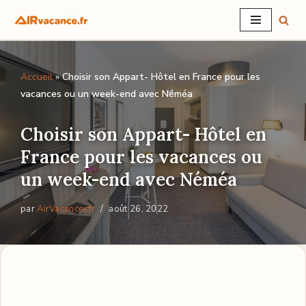
Aller
au
Accueil
»
Choisir son Appart- Hôtel en France pour les
contenu
vacances ou un week-end avec Néméa
Choisir son Appart- Hôtel en
France pour les vacances ou
un week-end avec Néméa
par
AirVacancesfr
août 26, 2022