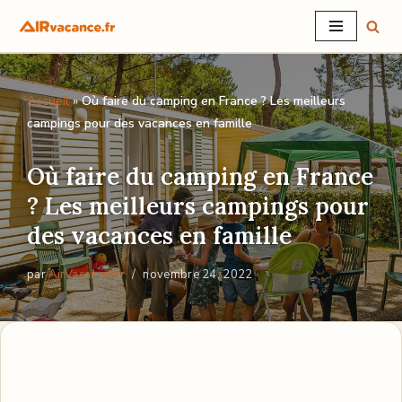
Aller
au
Accueil
»
Où faire du camping en France ? Les meilleurs
contenu
campings pour des vacances en famille
Où faire du camping en France
? Les meilleurs campings pour
des vacances en famille
par
AirVacancesfr
novembre 24, 2022