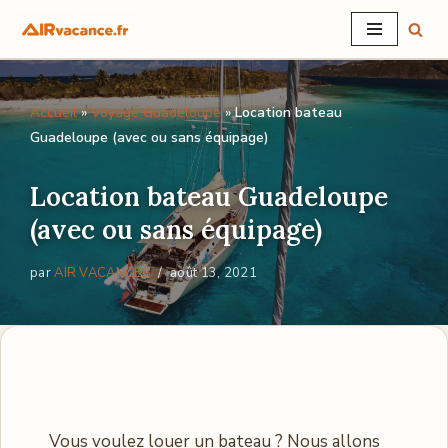
Aller
au
Accueil
»
Voyage Guadeloupe
»
Location bateau
contenu
Guadeloupe (avec ou sans équipage)
Location bateau Guadeloupe
(avec ou sans équipage)
par
AIR VACANCES
août 13, 2021
Vous voulez louer un bateau ? Nous allons