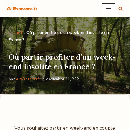
Aller
au
Accueil
»
Où partir profiter d’un week-end insolite en
contenu
France ?
Où partir profiter d’un week-
end insolite en France ?
par
AirVacancesfr
décembre 24, 2021
Vous souhaitez partir en week-end en couple