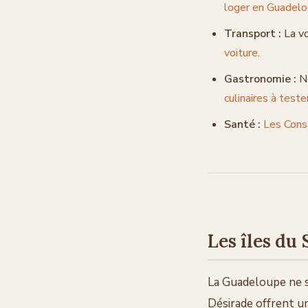
loger en Guadel
Transport :
La vo
voiture
.
Gastronomie :
Ne
culinaires à test
Santé :
Les Conse
Les îles du
La Guadeloupe ne s
Désirade offrent u