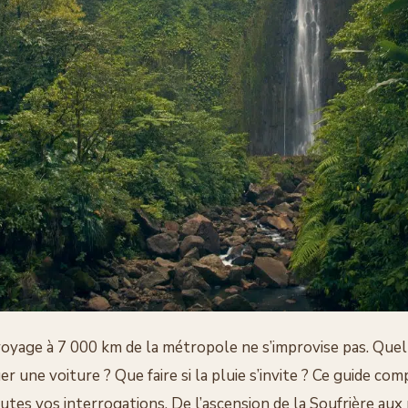
oyage à 7 000 km de la métropole ne s’improvise pas. Quelle
uer une voiture ? Que faire si la pluie s’invite ? Ce guide co
tes vos interrogations. De l’ascension de la Soufrière aux