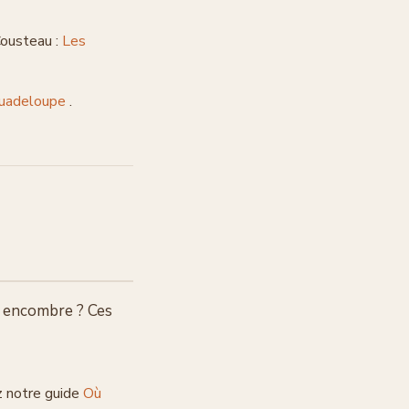
Cousteau :
Les
 Guadeloupe
.
s encombre ? Ces
z notre guide
Où