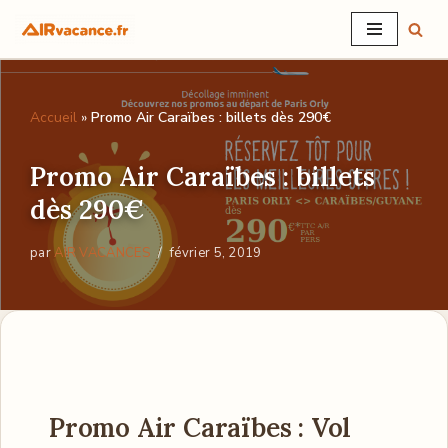
Aller
au
contenu
Accueil
»
Promo Air Caraïbes : billets dès 290€
Promo Air Caraïbes : billets
dès 290€
par
AIR VACANCES
février 5, 2019
Promo Air Caraïbes : Vol