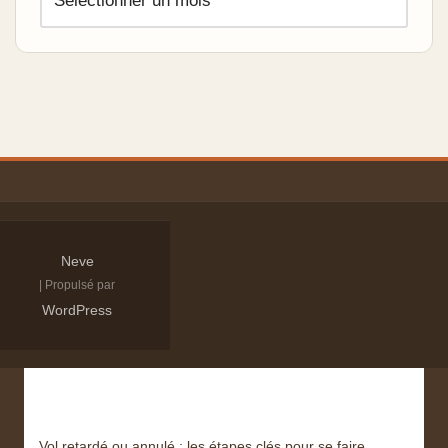
Neve
| Propulsé par
WordPress
Derniers articles
Vol retardé ou annulé : les étapes clés pour se faire