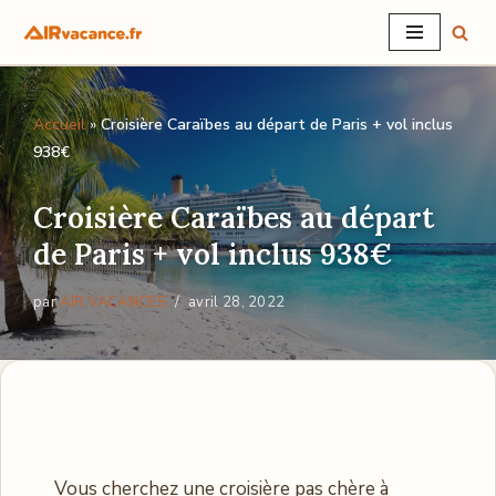
Aller
au
Accueil
»
Croisière Caraïbes au départ de Paris + vol inclus
contenu
938€
Croisière Caraïbes au départ
de Paris + vol inclus 938€
par
AIR VACANCES
avril 28, 2022
Vous cherchez une croisière pas chère à