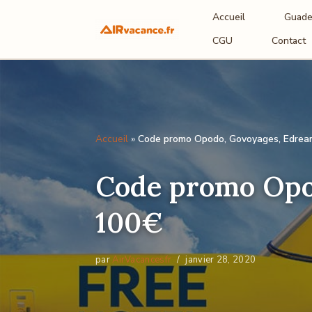
Accueil
Guade
Aller
CGU
Contact
au
contenu
Accueil
»
Code promo Opodo, Govoyages, Edream
Code promo Opod
100€
par
AirVacancesfr
janvier 28, 2020