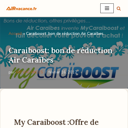
Aller
au
contenu
Accueil
»
Caraiboost: bon de réduction Air Caraïbes
Caraiboost: bon de réduction
Air Caraïbes
par
AIR VACANCES
février 16, 2012
My Caraiboost :
Offre de