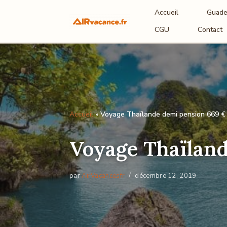
Accueil
Guade
Aller
CGU
Contact
au
contenu
Accueil
»
Voyage Thaïlande demi pension 669 € 
Voyage Thaïland
par
AirVacancesfr
décembre 12, 2019