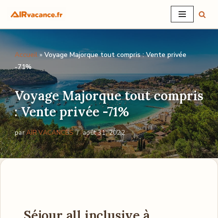
Aller
au
Accueil
»
Voyage Majorque tout compris : Vente privée
contenu
-71%
Voyage Majorque tout compris
: Vente privée -71%
par
AIR VACANCES
août 31, 2022
Séjour all inclusive à