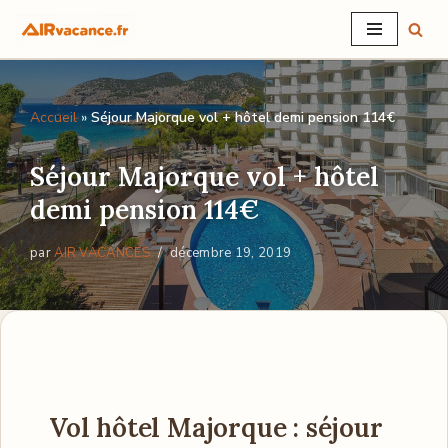
Aller
au
contenu
Accueil
»
Séjour Majorque vol + hôtel demi pension 114€
Séjour Majorque vol + hôtel
demi pension 114€
par
AIR VACANCES
décembre 19, 2019
Vol hôtel Majorque : séjour