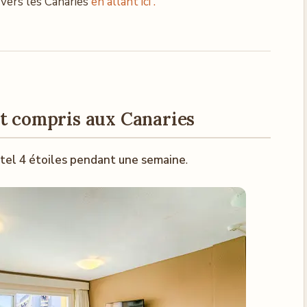
 vers les Canaries
en allant ici .
ut compris aux Canaries
ôtel 4 étoiles pendant une semaine
.