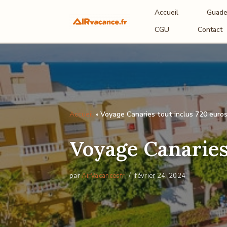
Accueil
Guade
Aller
CGU
Contact
au
contenu
Accueil
»
Voyage Canaries tout inclus 720 euros 
Voyage Canaries 
par
AirVacancesfr
février 24, 2024