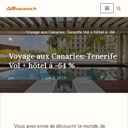
Aller
au
Accueil
»
Voyage aux Canaries: Tenerife Vol + hôtel à -64
contenu
%
Voyage aux Canaries: Tenerife
Vol + hôtel à -64 %
par
AirVacancesfr
juin 3, 2020
Vous avez envie de découvrir le monde, de