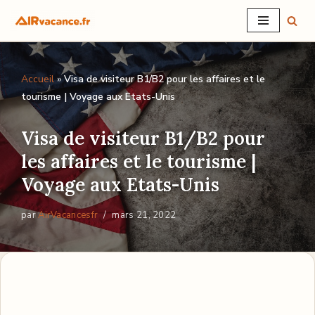
Aller
au
Accueil
»
Visa de visiteur B1/B2 pour les affaires et le
contenu
tourisme | Voyage aux Etats-Unis
Visa de visiteur B1/B2 pour
les affaires et le tourisme |
Voyage aux Etats-Unis
par
AirVacancesfr
mars 21, 2022