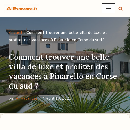
Aller
au
Accueil
»
Comment trouver une belle villa de luxe et
contenu
profiter des vacances à Pinarello en Corse du sud ?
Comment trouver une belle
villa de luxe et profiter des
vacances à Pinarello en Corse
du sud ?
par
AirVacancesfr
avril 10, 2023