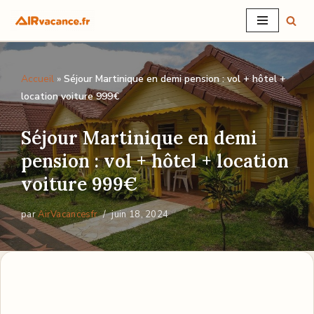
Aller
au
Accueil
»
Séjour Martinique en demi pension : vol + hôtel +
contenu
location voiture 999€
Séjour Martinique en demi
pension : vol + hôtel + location
voiture 999€
par
AirVacancesfr
juin 18, 2024