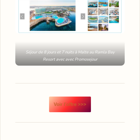
Séjour de 8 jours et 7 nuits à Malte au Ramla Bay
Resort avec avec Promosejour
Voir l’offre >>>