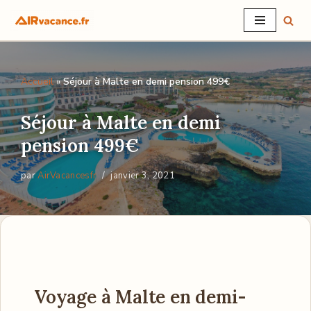
Aller
au
contenu
Accueil
»
Séjour à Malte en demi pension 499€
Séjour à Malte en demi
pension 499€
par
AirVacancesfr
janvier 3, 2021
Voyage à Malte en demi-