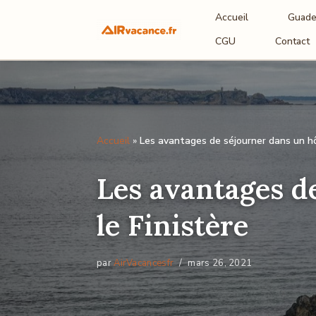
Accueil
Guade
Aller
CGU
Contact
au
contenu
Accueil
»
Les avantages de séjourner dans un hôt
Les avantages de
le Finistère
par
AirVacancesfr
mars 26, 2021