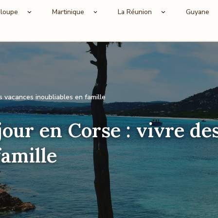
loupe
Martinique
La Réunion
Guyane
s vacances inoubliables en famille
our en Corse : vivre de
famille