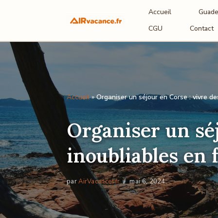
Accueil
Guade
Aller
CGU
Contact
au
contenu
Accueil
»
Organiser un séjour en Corse : vivre de
Organiser un séj
inoubliables en 
par
AirVacancesfr
mai 6, 2024