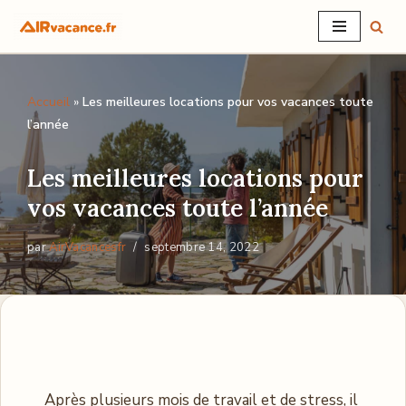
Aller
au
Accueil
»
Les meilleures locations pour vos vacances toute
contenu
l’année
Les meilleures locations pour
vos vacances toute l’année
par
AirVacancesfr
septembre 14, 2022
Après plusieurs mois de travail et de stress, il